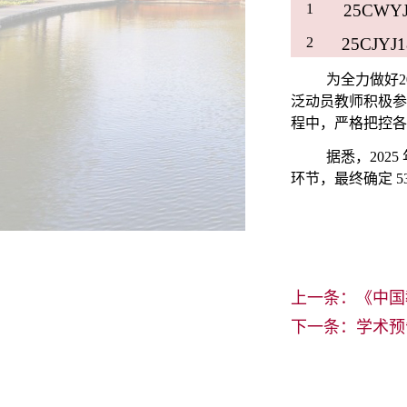
1
25
CWY
2
25
CJYJ
1
为全力做好2
泛动员教师积极参
程中，严格把控各
据悉，20
环节，最终确定 5
上一条：
《中国
下一条：
学术预